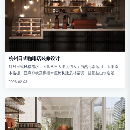
杭州日式咖啡店装修设计
针对日式风格需求，团队从三大维度切入：自然元素运用：采用原
木格栅、亚麻帘幔及榻榻米座椅构建质朴基调，搭配枯山水造景或
竹影投影墙强化禅意氛围；功能分区优化：设置临窗卡座与半围合
2026-02-03
包厢区，通过可移动屏风灵活...