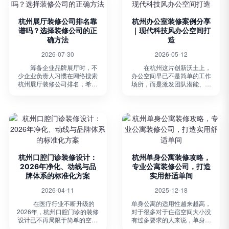
杭州展厅装修公司排名靠
杭州办公室装修案例分享
谱吗？选择装修公司的正
｜现代科技风办公空间打
确方法
造
2026-07-30
2026-05-12
筹备企业品牌展厅时，不
在杭州这片创新沃土上，
少企业负责人习惯在网络搜索
办公空间早已不是简单的工作
杭州展厅装修公司排名，希望
场所，而是激发团队潜能、传
借助榜单快速筛选合适的工装
递企业形象的核心载体。作为
团队。但大部分线上榜单缺少
深耕工装领域17年的专业团
统一评判标准，很多榜单存在
队，博妍装饰已累计服务上千
商业推广属性，难以客观反映
家企业，今天就以我们近期落
企业真实施工与设计...
地的科技公司办公室装...
杭州口腔门诊装修设计：
杭州单身公寓装修攻略，
2026年净化、动线与品
专业公寓装修公司，打造
牌体系的标准化方案
实用舒适单间
2026-04-11
2025-12-18
在医疗行业不断升级的
单身公寓的适用性越来越高，
2026年，杭州口腔门诊的装修
对于很多对于住宿空间大小没
设计已不再局限于简单的空间
有过多要求的人来说，单身公
美化，而是更加注重净化环
寓简约实用的装潢设计受到越