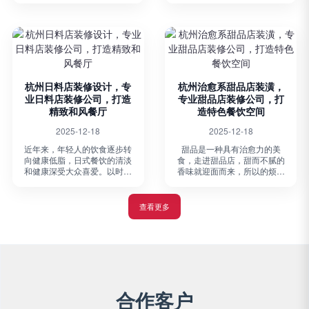
境、优化动线以及构建品牌体
来越多人的青睐。单身公寓在
系，以提升患者的就诊体验和
装修设计中，注重空间的最大
诊所的运营效率。作为一家拥
化利用。下面，跟着专业公寓
有17年工装经验、设计乙...
装修公司博妍装饰一...
杭州日料店装修设计，专
杭州治愈系甜品店装潢，
业日料店装修公司，打造
专业甜品店装修公司，打
精致和风餐厅
造特色餐饮空间
2025-12-18
2025-12-18
近年来，年轻人的饮食逐步转
甜品是一种具有治愈力的美
向健康低脂，日式餐饮的清淡
食，走进甜品店，甜而不腻的
和健康深受大众喜爱。以时令
香味就迎面而来，所以的烦扰
为主题，日式料理利用新鲜材
仿佛烟消云散。为什么甜品店
料设计出各色季节料理，独具
有如此魔力呢？主要是和店铺
一番风味。日料店装修设计有
的氛围感有关。甜蜜的香味，
查看更多
什么装修攻略呢？下面，跟着
清新的布局，让人心旷神怡。
小编一起来一探究竟...
下面，跟着小编一起来...
合作客户