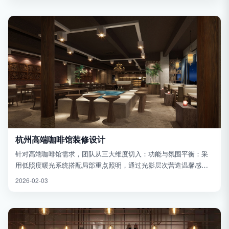
杭州高端咖啡馆装修设计
针对高端咖啡馆需求，团队从三大维度切入：功能与氛围平衡：采
用低照度暖光系统搭配局部重点照明，通过光影层次营造温馨感；
利用原木饰面与绿植墙构建自然气息，缓解职场压力。空间利用率
2026-02-03
优化：设置模块化组合家具适...