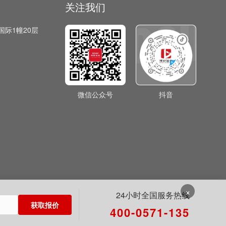
关注我们
国际1幢20层
微信公众号
抖音
×
24小时全国服务热线
获取报价
400-0571-135