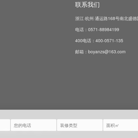
联系我们
浙江·杭州·通运路168号南北盛德
电话：0571-88984199
400电话：400-0571-135
邮箱：boyanzs@163.com
公网安备：33011002017072号