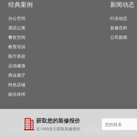
经典案例
新闻动态
办公空间
行业动态
酒店公寓
装修百科
餐饮空间
公司新闻
教育培训
医疗美容
运动健身
商业展厅
特色店铺
娱乐休闲
获取您的装修报价
近1000业主获取装修报价
@2009-2025 博妍装饰 保留所有权利。
浙ICP备15018091号
浙