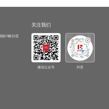
关注我们
国际1幢20层
微信公众号
抖音