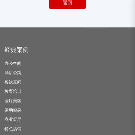
返回
经典案例
办公空间
酒店公寓
餐饮空间
教育培训
医疗美容
运动健身
商业展厅
特色店铺