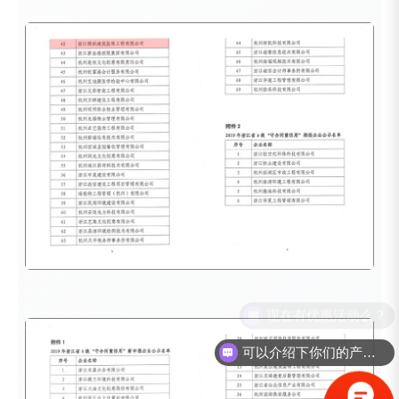
可以介绍下你们的产品么？