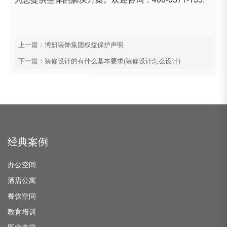
上一篇：博妍装饰集团权益保护声明
下一篇：装修设计的有什么基本要求(装修设计怎么设计)
经典案例
办公空间
酒店公寓
餐饮空间
教育培训