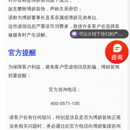
故意攀附博妍装饰，声称关系密切；
谎称为博妍董事长直系亲属或博妍兄弟单位。
这些虚假信息严重误导消费者，致使许多客户在选择装
修服务时产生误解。
可以介绍下你们的产品么？
官方提醒
为保障客户利益，避免客户受虚假信息欺骗，博妍装饰
郑重提醒：
官方咨询电话：
400-0571-135
请客户在有任何疑问，特别是涉及是否为博妍装饰正规
业务相关问题时，务必通过此官方电话向博妍集团咨询