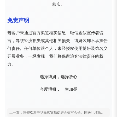
核实。
免责声明
若客户未通过官方渠道核实信息，轻信虚假宣传者谎
言，导致经济损失或其他相关损失，博妍装饰不承担任
何责任。任何单位跟个人，未经授权使用博妍装饰名义
开展业务，一经发现，我们将保留追究法律责任的权
力。
选择博妍，选择放心
今度博妍，一生加冕
上一篇：热烈欢迎中华民族贸易促进会蓝军会长、国医叶玮豪一行莅临博妍装饰参观指导