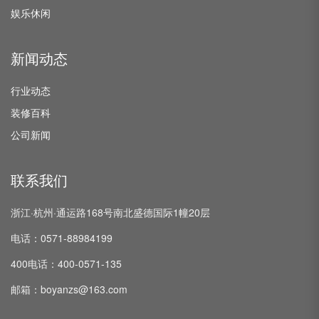
娱乐休闲
新闻动态
行业动态
装修百科
公司新闻
联系我们
浙江·杭州·通运路168号南北盛德国际1幢20层
电话：0571-88984199
400电话：400-0571-135
邮箱：boyanzs@163.com