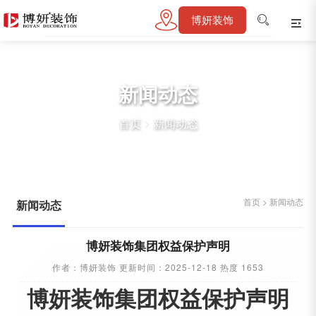
博妍装饰
新闻动态
首页
>
新闻动态
首页
>
新闻动态
新闻动态
博妍装饰集团权益保护声明
作者：博妍装饰 更新时间：2025-12-18 热度 1653
博妍装饰集团权益保护声明