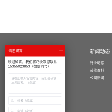
经典案例
新闻动态
请您留言
欢迎留言，我们将尽快跟您联系：
办公空间
行业动态
15355023853（微信同号）
酒店公寓
装修百科
餐饮空间
公司新闻
教育培训
医疗美容
运动健身
商业展厅