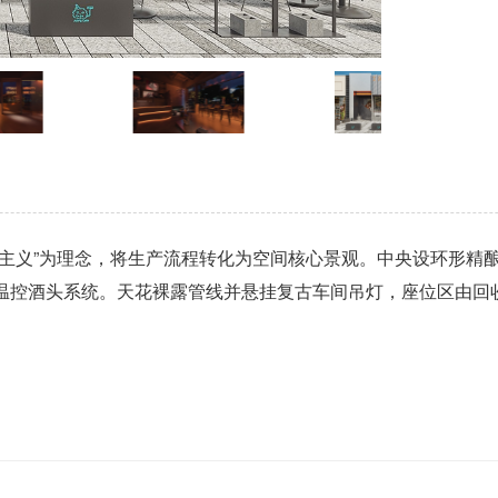
场主义”为理念，将生产流程转化为空间核心景观。中央设环形精
温控酒头系统。天花裸露管线并悬挂复古车间吊灯，座位区由回