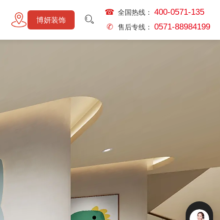
400-0571-135
☎
全国热线：
博妍装饰
0571-88984199
✆
售后专线：
关注我们
国际1幢20层
微信公众号
抖音