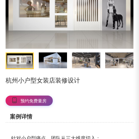
杭州小户型女装店装修设计
预约免费量房
案例详情
针对小户型痛点，团队从三大维度切入：