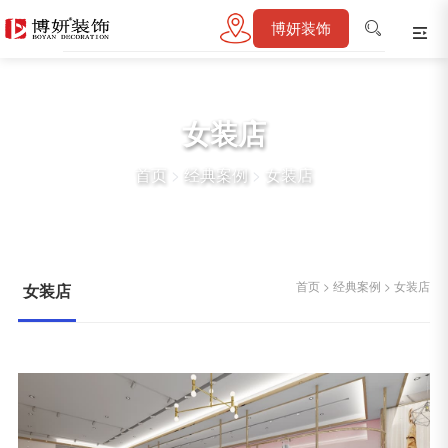
博妍装饰
女装店
首页
>
经典案例
>
女装店
首页
>
经典案例
>
女装店
女装店