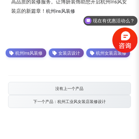
高品质的装修服务。让博妍装饰助您开启杭州ins风女
装店的新篇章！
杭州ins风装修
现在有优惠活动么？
杭州ins风装修
女装店设计
杭州女装店装修
没有上一个产品
下一个产品：杭州工业风女装店装修设计