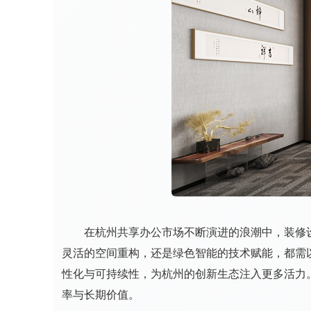
在杭州共享办公市场不断演进的浪潮中，装修设
灵活的空间重构，还是绿色智能的技术赋能，都需
性化与可持续性，为杭州的创新生态注入更多活力
率与长期价值。