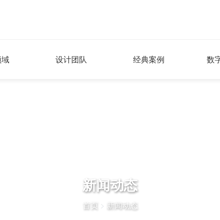
领域
设计团队
经典案例
数
新闻动态
首页
>
新闻动态