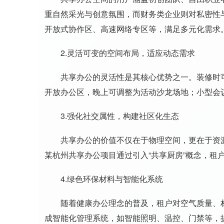
重自然采光与创意氛围，而财务类企业则对私密性
开放式协作区、高速网络专区等，满足多元化需求
2.灵活可变的空间布局，适应动态需求
共享办公的灵活性是其核心优势之一。装修时可
开放办公区，晚上可调整为活动沙龙场地；小型会
3.强化社交属性，构建社区化生态
共享办公的价值不仅在于物理空间，更在于资源
某杭州共享办公项目通过引入“共享厨房”概念，租
4.绿色环保材料与智能化系统
随着健康办公理念的普及，租户对空气质量、材
成智能化管理系统，如智能照明、温控、门禁等，提