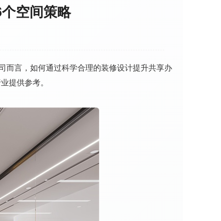
6个空间策略
司而言，如何通过科学合理的装修设计提升共享办
行业提供参考。