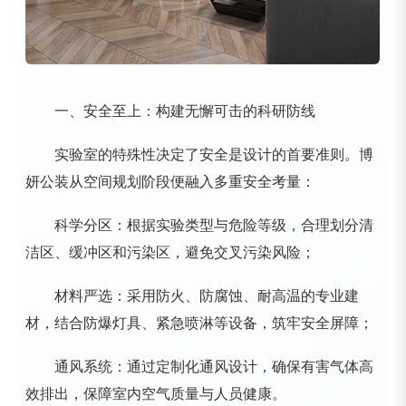
一、安全至上：构建无懈可击的科研防线
实验室的特殊性决定了安全是设计的首要准则。博
妍公装从空间规划阶段便融入多重安全考量：
科学分区：根据实验类型与危险等级，合理划分清
洁区、缓冲区和污染区，避免交叉污染风险；
材料严选：采用防火、防腐蚀、耐高温的专业建
材，结合防爆灯具、紧急喷淋等设备，筑牢安全屏障；
通风系统：通过定制化通风设计，确保有害气体高
效排出，保障室内空气质量与人员健康。