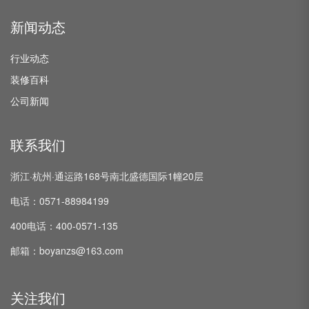
新闻动态
行业动态
装修百科
公司新闻
联系我们
浙江·杭州·通运路168号南北盛德国际1幢20层
电话：0571-88984199
400电话：400-0571-135
邮箱：boyanzs@163.com
关注我们