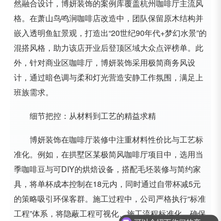
然融合设计，博妍装饰的案例库覆盖杭州咖啡厅主流风
格。在萧山鸟鸣涧咖啡店改造中，团队保留原木结构并
嵌入透明鱼缸景观，打造出“20世纪90年代+梦幻水景”的
混搭风格，助力该店开业后登顶区域大众点评榜单。此
外，针对商业区咖啡厅，博妍装饰采用极简商务风设
计，通过暗色调与柔和灯光营造安静工作氛围，满足上
班族需求。
细节把控：从材料到工艺的精益求精
博妍装饰在咖啡厅装修中注重材料性价比与工艺标
准化。例如，在拱墅区某极简风咖啡厅项目中，选用当
季咖啡豆与可DIY的烘焙设备，搭配毛坯装修与简约家
具，将单杯成本控制在18元内，同时通过自带杯减5元
的策略吸引环保客群。施工过程中，公司严格执行“标准
工程”体系，将隐蔽工程可视化、施工流程标准化，确保