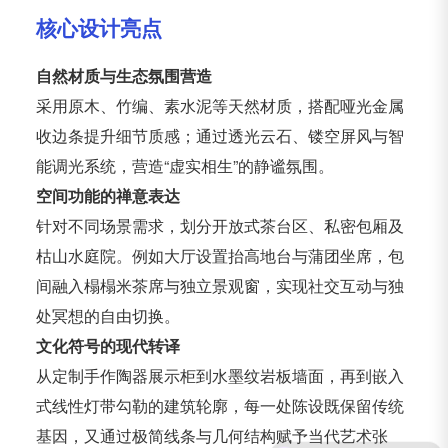
核心设计亮点
自然材质与生态氛围营造
采用原木、竹编、素水泥等天然材质，搭配哑光金属
收边条提升细节质感；通过透光云石、镂空屏风与智
能调光系统，营造“虚实相生”的静谧氛围。
空间功能的禅意表达
针对不同场景需求，划分开放式茶台区、私密包厢及
枯山水庭院。例如大厅设置抬高地台与蒲团坐席，包
间融入榻榻米茶席与独立景观窗，实现社交互动与独
处冥想的自由切换。
文化符号的现代转译
从定制手作陶器展示柜到水墨纹岩板墙面，再到嵌入
式线性灯带勾勒的建筑轮廓，每一处陈设既保留传统
基因，又通过极简线条与几何结构赋予当代艺术张