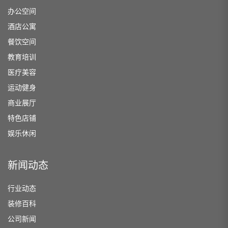
办公空间
酒店公寓
餐饮空间
教育培训
医疗美容
运动健身
商业展厅
特色店铺
娱乐休闲
新闻动态
行业动态
装修百科
公司新闻