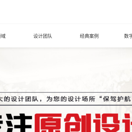
领域
设计团队
经典案例
数