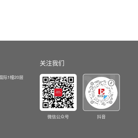
关注我们
国际1幢20层
微信公众号
抖音