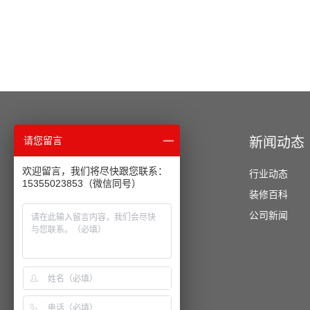
经典案例
新闻动态
请您留言
欢迎留言，我们将尽快跟您联系：
办公空间
行业动态
15355023853（微信同号）
酒店公寓
装修百科
餐饮空间
公司新闻
教育培训
医疗美容
运动健身
商业展厅