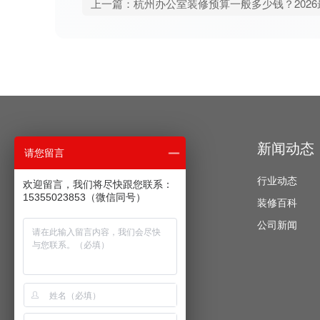
上一篇：杭州办公室装修预算一般多少钱？202
经典案例
新闻动态
请您留言
办公空间
行业动态
欢迎留言，我们将尽快跟您联系：
15355023853（微信同号）
酒店公寓
装修百科
餐饮空间
公司新闻
教育培训
医疗美容
运动健身
商业展厅