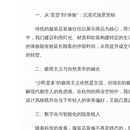
一、从“卖货”到“体验”：沉浸式场景营销
传统的服装店装修往往以展示商品为核心，而当下
中，我们建议利用灯光、材质和软装构建特定的生
的体验能有效延长顾客的停留时间，从而提升成交
的转型。
二、极简主义与自然美学的融合
“少即是多”的极简主义依然是主流，但现在的极简
解现代都市人的焦虑感。在杭州的商业空间中，我
设计风格既符合当下年轻人的审美偏好，又能凸显品
三、数字化与智能化的隐形植入
随着科技的发展，服装店装修不再是静态的，而