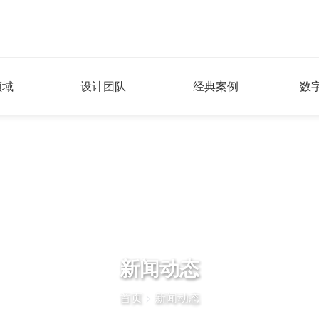
领域
设计团队
经典案例
数
新闻动态
首页
>
新闻动态