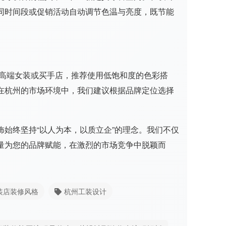
同时间段或促销活动自动调节色温与亮度，既节能
。
高端女装或买手店，推荐使用低饱和度的色彩搭
在杭州的市场环境中，我们建议根据品牌定位选择
终坚持“以人为本，以质立企”的理念。我们不仅
量为您的品牌赋能，在激烈的市场竞争中脱颖而
装店装修风格
杭州工装设计