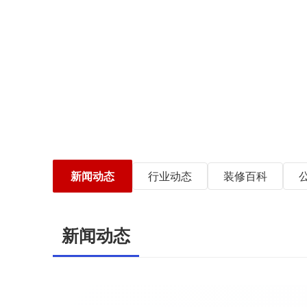
新闻动态
行业动态
装修百科
新闻动态