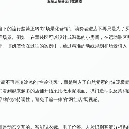
服装店装修设计效果图
的流行趋势正转向“场景化营销”。消费者进店不再只是为了买
活场景。例如，在童装区可以设计成温馨的小房间，在运动装区
率。博妍装饰在过往的案例中，通过精准的动线规划和场景植入
不再是冷冰冰的“性冷淡风”，而是融入了自然元素的“温暖极
们看到越来越多的店铺开始采用微水泥地面、拱门造型以及柔和
牌的独特调性，避免千篇一律的“网红店”既视感。
是动态交互的。智能试衣镜、电子价签、人脸识别客流分析系统