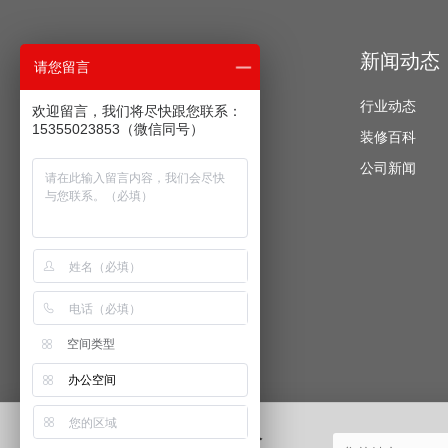
经典案例
新闻动态
请您留言
办公空间
行业动态
欢迎留言，我们将尽快跟您联系：
15355023853（微信同号）
酒店公寓
装修百科
餐饮空间
公司新闻
教育培训
医疗美容
运动健身
商业展厅
特色店铺
空间类型
娱乐休闲
办公空间
获取您的装修报价