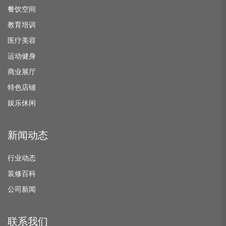
餐饮空间
教育培训
医疗美容
运动健身
商业展厅
特色店铺
娱乐休闲
新闻动态
行业动态
装修百科
公司新闻
联系我们